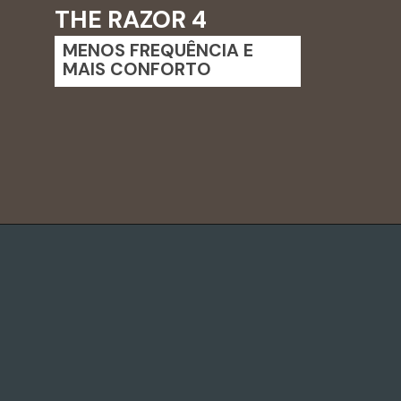
THE RAZOR 4
MENOS FREQUÊNCIA E
MAIS CONFORTO
Opening
https://www.drjones.com.br/kit-dr-jones-the-razor-4-5-produtos/